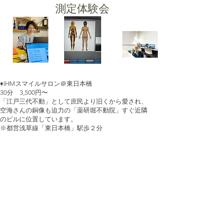
測定体験会
♦️IHMスマイルサロン＠東日本橋
30分 3,500円〜
「江戸三代不動」として庶民より​旧くから愛され、
空海さんの銅像も迫力の「薬研堀不動院」すぐ近隣
のビルに位置しています。
※都営浅草線「東日本橋」駅
歩２分