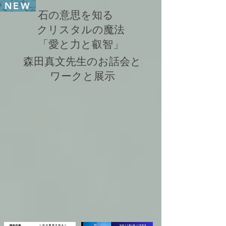
NEW
石の意思を知る
クリスタルの魔法
「愛と力と叡智」
森田真文先生のお話会と
ワークと展示