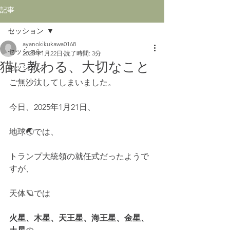
記事
セッション
ayanokikukawa0168
セッション
2025年1月22日
読了時間: 3分
猫に教わる、大切なこと
セッション
ご無沙汰してしまいました。
今日、2025年1月21日、
地球🌏では、
トランプ大統領の就任式だったようで
すが、
天体🪐では
火星、木星、天王星、海王星、金星、