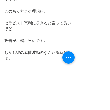
このあり方こそ理想的、
セラピスト冥利に尽きると言って良い
ほど
改善が、超、早いです。
しかし彼の感情波動のなんたる綺麗さ
よ。
彼の生命力の強さと生き方に尊敬しつ
つ、
測定をしていると、写真から色々と語
りかけてくれます。
そして、毒素波動、ウィルス邪気波動