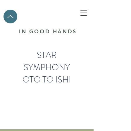
IN GOOD HANDS
tuning salon
STAR
SYMPHONY
O
TO TO ISHI
音と石